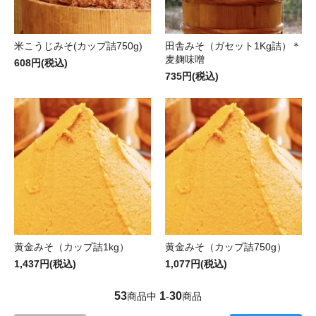
米こうじみそ(カップ詰750g)
田舎みそ（ガセット1Kg詰）＊
麦麹味噌
608円(税込)
735円(税込)
黄金みそ（カップ詰1kg）
黄金みそ（カップ詰750g）
1,437円(税込)
1,077円(税込)
53
1
30
商品中
-
商品