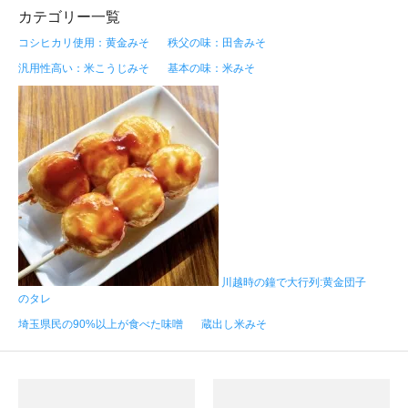
カテゴリー一覧
コシヒカリ使用：黄金みそ
秩父の味：田舎みそ
汎用性高い：米こうじみそ
基本の味：米みそ
川越時の鐘で大行列:黄金団子
のタレ
埼玉県民の90%以上が食べた味噌
蔵出し米みそ