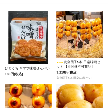
黄金団子5本 田楽味噌セ
ット 【※同梱不可商品】
ひとくち ヤマブ味噌せんべい
3,218円(税込)
180円(税込)
黄金団子5本 田楽味噌セット