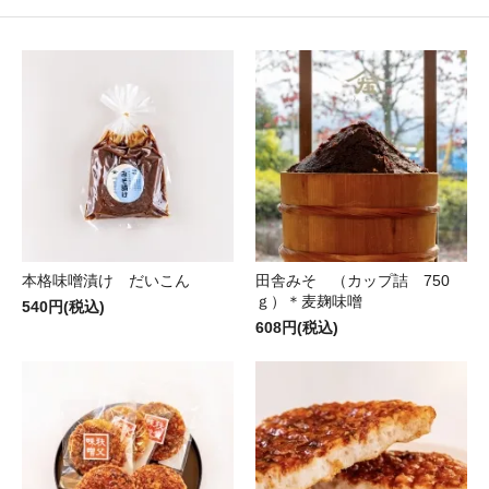
本格味噌漬け だいこん
田舎みそ （カップ詰 750
ｇ）＊麦麹味噌
540円(税込)
608円(税込)