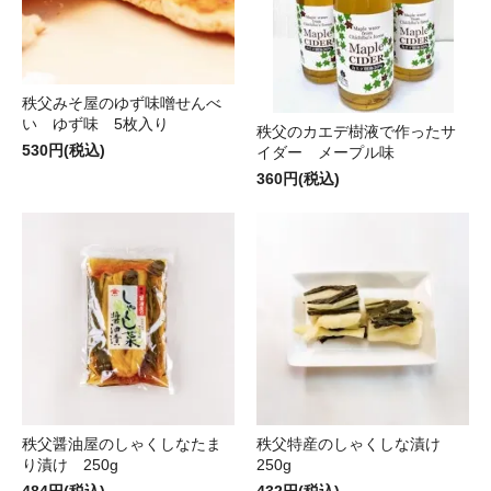
秩父みそ屋のゆず味噌せんべ
い ゆず味 5枚入り
秩父のカエデ樹液で作ったサ
530円(税込)
イダー メープル味
360円(税込)
秩父醤油屋のしゃくしなたま
秩父特産のしゃくしな漬け
り漬け 250g
250g
484円(税込)
432円(税込)