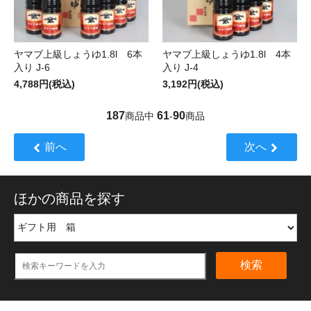
ヤマブ上級しょうゆ1.8l 6本
ヤマブ上級しょうゆ1.8l 4本
入り J-6
入り J-4
4,788円(税込)
3,192円(税込)
187
61
90
商品中
-
商品
前へ
次へ
ほかの商品を探す
検索