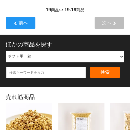
19
19
19
商品中
-
商品
前へ
次へ
ほかの商品を探す
検索
売れ筋商品