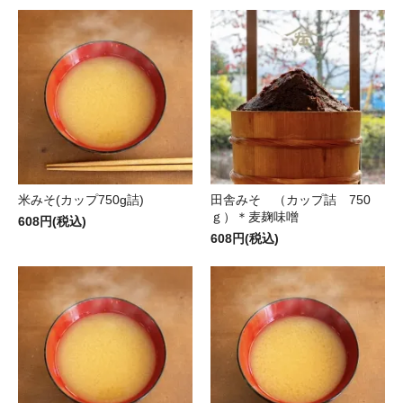
米みそ(カップ750g詰)
田舎みそ （カップ詰 750
ｇ）＊麦麹味噌
608円(税込)
608円(税込)