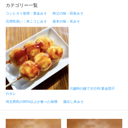
カテゴリー一覧
コシヒカリ使用：黄金みそ
秩父の味：田舎みそ
汎用性高い：米こうじみそ
基本の味：米みそ
川越時の鐘で大行列:黄金団子
のタレ
埼玉県民の90%以上が食べた味噌
蔵出し米みそ