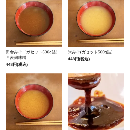
田舎みそ（ガセット500g詰）
米みそ(ガセット500g詰)
＊麦麹味噌
448円(税込)
448円(税込)