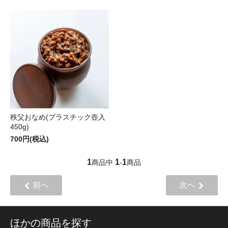
秩父おなめ(プラスチック壺入
450g)
700円(税込)
1
1
1
商品中
-
商品
前へ
次へ
ほかの商品を探す