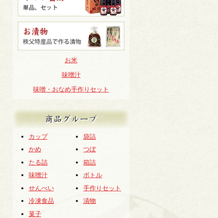
お米
味噌汁
味噌・おなめ手作りセット
商品グループ
カップ
袋詰
かめ
つぼ
たる詰
箱詰
味噌汁
ボトル
せんべい
手作りセット
冷凍食品
漬物
菓子