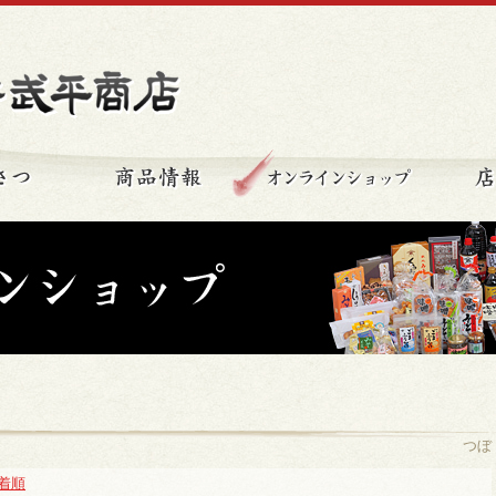
秩父の味 新井武平商店
ごあいさつ
商品情報
オンライ
つぼ
着順