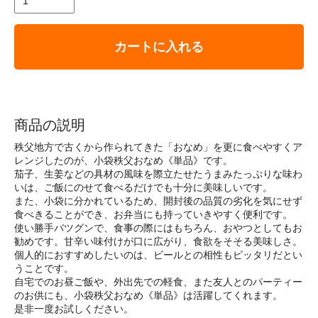
カートに入れる
商品の説明
秩父地方で古くから作られてきた「おなめ」を更に食べやすくア
レンジしたのが、小袋秩父おなめ《単品》です。
茄子、生姜などの具材の風味を際立たせたうまみたっぷりな味わ
いは、ご飯にのせて食べるだけでも十分に美味しいです。
また、小袋に分かれているため、開封後の品質の劣化を気にせず
食べきることができ、お弁当にも持っていきやすく便利です。
使い勝手バツグンで、食事の際にはもちろん、おやつとしてもお
勧めです。甘辛い味付けが口に広がり、食欲をそそる美味しさ。
個人的におすすめしたいのは、ビールとの相性もピッタリだとい
うことです。
自宅でのお昼ご飯や、外出先での軽食、また友人とのパーティー
のお供にも、小袋秩父おなめ《単品》は活躍してくれます。
是非一度お試しください。