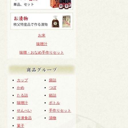
お米
味噌汁
味噌・おなめ手作りセット
商品グループ
カップ
袋詰
かめ
つぼ
たる詰
箱詰
味噌汁
ボトル
せんべい
手作りセット
冷凍食品
漬物
菓子