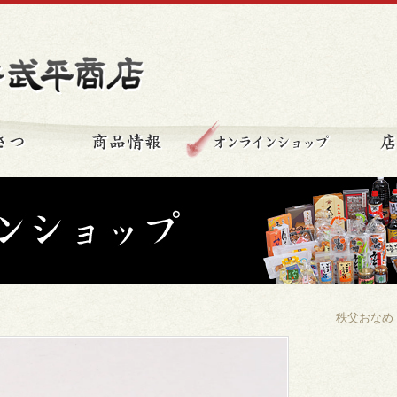
秩父の味 新井武平商店
ごあいさつ
商品情報
オンライ
秩父おなめ