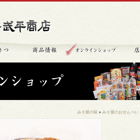
秩父の味 新井武平商店
ごあいさつ
商品情報
オンライ
みそ屋の味
»
みそ屋のおせんべい