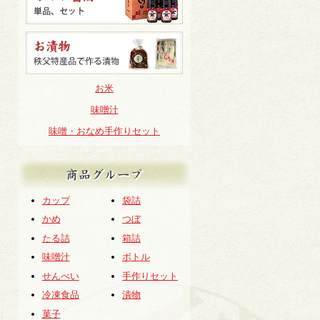
お米
味噌汁
味噌・おなめ手作りセット
商品グループ
カップ
袋詰
かめ
つぼ
たる詰
箱詰
味噌汁
ボトル
せんべい
手作りセット
冷凍食品
漬物
菓子