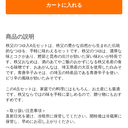
カートに入れる
商品の説明
秩父のつゆ入4点セットは、秩父の豊かな自然から生まれた伝統
的なつゆを、手軽に味わえるセットです。秩父のつゆは、濃厚な
味とコクがあり、鰹節と昆布の出汁が効いた深い味わいが特長で
す。秩父おなめは、酒のあてやご飯のおかずになる秩父名産の食
べる味噌です。おあがんなは、埼玉県産の大豆を使用した白みそ
です。青唐辛子みそは、の埼玉の特産品である青唐辛子を使い、
ピリ辛の風味が効いたみそです。
この4点セットは、家庭での料理にはもちろん、お土産にも最適
です。秩父ならではの味を手軽に楽しめるので、贈り物にもおす
すめです。
＜取り扱い注意事項＞
直射日光を避け、冷暗所に保管してください。開栓後は冷蔵庫に
保管し、早めにお召し上がりください。