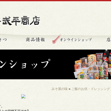
秩父の味 新井武平商店
ごあいさつ
商品情報
オンライ
みそ屋の味
»
ご飯のお供・ドレッシング
す。