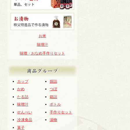
お米
味噌汁
味噌・おなめ手作りセット
商品グループ
カップ
袋詰
かめ
つぼ
たる詰
箱詰
味噌汁
ボトル
せんべい
手作りセット
冷凍食品
漬物
菓子