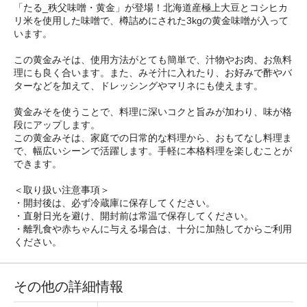
「たる_秩父味噌・黄金」が登場！北海道産極上大豆とコシヒカ
リ米を使用した味噌で、樽詰めにされた3kgの黄金味噌が入って
います。
この黄金みそは、使用方法がとても簡単で、汁物やお肉、お魚料
理にも良く合います。また、みそ汁に入れたり、お好みで酢やバ
ターなどを加えて、ドレッシングやマリネにも使えます。
黄金みそを使うことで、料理に深いコクと旨みが加わり、味が格
段にアップします。
この黄金みそは、家庭での日常的な料理から、おもてなし料理ま
で、幅広いシーンで活躍します。手軽に本格料理を楽しむことが
できます。
＜取り扱い注意事項＞
・開封後は、必ず冷蔵庫に保存してください。
・直射日光を避け、開封前は常温で保存してください。
・離乳食や赤ちゃんに与える場合は、十分に加熱してからご利用
ください。
その他の詳細情報