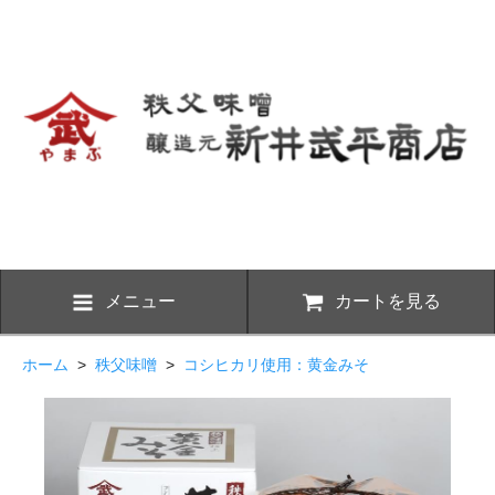
メニュー
カートを見る
ホーム
>
秩父味噌
>
コシヒカリ使用：黄金みそ