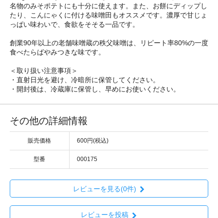
名物のみそポテトにも十分に使えます。また、お餅にディップし
たり、こんにゃくに付ける味噌田もオススメです。濃厚で甘じょ
っぱい味わいで、食欲をそそる一品です。
創業90年以上の老舗味噌蔵の秩父味噌は、リピート率80%の一度
食べたらばやみつきな味です。
＜取り扱い注意事項＞
・直射日光を避け、冷暗所に保管してください。
・開封後は、冷蔵庫に保管し、早めにお使いください。
その他の詳細情報
販売価格
600円(税込)
型番
000175
レビューを見る(0件)
レビューを投稿