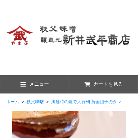
メニュー
カートを見る
ホーム
>
秩父味噌
>
川越時の鐘で大行列:黄金団子のタレ