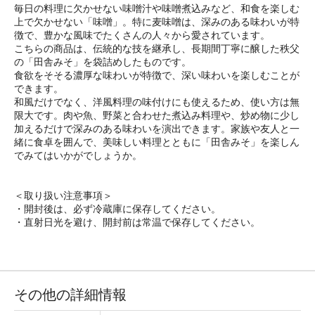
毎日の料理に欠かせない味噌汁や味噌煮込みなど、和食を楽しむ
上で欠かせない「味噌」。特に麦味噌は、深みのある味わいが特
徴で、豊かな風味でたくさんの人々から愛されています。
こちらの商品は、伝統的な技を継承し、長期間丁寧に醸した秩父
の「田舎みそ」を袋詰めしたものです。
食欲をそそる濃厚な味わいが特徴で、深い味わいを楽しむことが
できます。
和風だけでなく、洋風料理の味付けにも使えるため、使い方は無
限大です。肉や魚、野菜と合わせた煮込み料理や、炒め物に少し
加えるだけで深みのある味わいを演出できます。家族や友人と一
緒に食卓を囲んで、美味しい料理とともに「田舎みそ」を楽しん
でみてはいかがでしょうか。
＜取り扱い注意事項＞
・開封後は、必ず冷蔵庫に保存してください。
・直射日光を避け、開封前は常温で保存してください。
その他の詳細情報