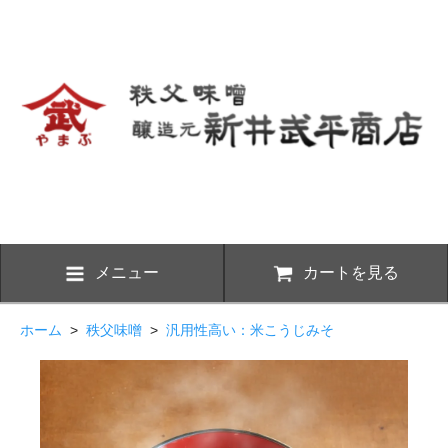
メニュー
カートを見る
ホーム
>
秩父味噌
>
汎用性高い：米こうじみそ