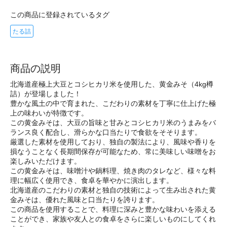
この商品に登録されているタグ
たる詰
商品の説明
北海道産極上大豆とコシヒカリ米を使用した、黄金みそ（4kg樽
詰）が登場しました！
豊かな風土の中で育まれた、こだわりの素材を丁寧に仕上げた極
上の味わいが特徴です。
この黄金みそは、大豆の旨味と甘みとコシヒカリ米のうまみをバ
ランス良く配合し、滑らかな口当たりで食欲をそそります。
厳選した素材を使用しており、独自の製法により、風味や香りを
損なうことなく長期間保存が可能なため、常に美味しい味噌をお
楽しみいただけます。
この黄金みそは、味噌汁や鍋料理、焼き肉のタレなど、様々な料
理に幅広く使用でき、食卓を華やかに演出します。
北海道産のこだわりの素材と独自の技術によって生み出された黄
金みそは、優れた風味と口当たりを誇ります。
この商品を使用することで、料理に深みと豊かな味わいを添える
ことができ、家族や友人との食卓をさらに楽しいものにしてくれ