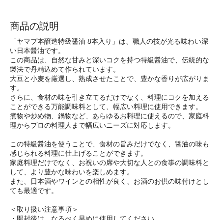
商品の説明
「ヤマブ本醸造特級醤油 8本入り」は、職人の技が光る味わい深
い日本醤油です。
この商品は、自然な甘みと深いコクを持つ特級醤油で、伝統的な
製法で丹精込めて作られています。
大豆と小麦を厳選し、熟成させたことで、豊かな香りが広がりま
す。
さらに、食材の味を引き立てるだけでなく、料理にコクを加える
ことができる万能調味料として、幅広い料理に使用できます。
煮物や炒め物、鍋物など、あらゆるお料理に使えるので、家庭料
理からプロの料理人まで幅広いニーズに対応します。
この特級醤油を使うことで、食材の旨みだけでなく、醤油の味も
感じられる料理に仕上げることができます。
家庭料理だけでなく、お祝いの席や大切な人との食事の調味料と
して、より豊かな味わいを楽しめます。
また、日本酒やワインとの相性が良く、お酒のお供の味付けとし
ても最適です。
＜取り扱い注意事項＞
・開封後は、なるべく早めに使用してください。