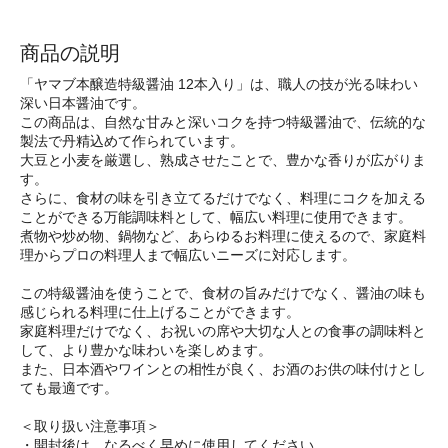
商品の説明
「ヤマブ本醸造特級醤油 12本入り」は、職人の技が光る味わい
深い日本醤油です。
この商品は、自然な甘みと深いコクを持つ特級醤油で、伝統的な
製法で丹精込めて作られています。
大豆と小麦を厳選し、熟成させたことで、豊かな香りが広がりま
す。
さらに、食材の味を引き立てるだけでなく、料理にコクを加える
ことができる万能調味料として、幅広い料理に使用できます。
煮物や炒め物、鍋物など、あらゆるお料理に使えるので、家庭料
理からプロの料理人まで幅広いニーズに対応します。
この特級醤油を使うことで、食材の旨みだけでなく、醤油の味も
感じられる料理に仕上げることができます。
家庭料理だけでなく、お祝いの席や大切な人との食事の調味料と
して、より豊かな味わいを楽しめます。
また、日本酒やワインとの相性が良く、お酒のお供の味付けとし
ても最適です。
＜取り扱い注意事項＞
・開封後は、なるべく早めに使用してください。