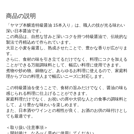
商品の説明
「ヤマブ本醸造特級醤油 15本入り」は、職人の技が光る味わい
深い日本醤油です。
この商品は、自然な甘みと深いコクを持つ特級醤油で、伝統的な
製法で丹精込めて作られています。
大豆と小麦を厳選し、熟成させたことで、豊かな香りが広がりま
す。
さらに、食材の味を引き立てるだけでなく、料理にコクを加える
ことができる万能調味料として、幅広い料理に使用できます。
煮物や炒め物、鍋物など、あらゆるお料理に使えるので、家庭料
理からプロの料理人まで幅広いニーズに対応します。
この特級醤油を使うことで、食材の旨みだけでなく、醤油の味も
感じられる料理に仕上げることができます。
家庭料理だけでなく、お祝いの席や大切な人との食事の調味料と
して、より豊かな味わいを楽しめます。
また、日本酒やワインとの相性が良く、お酒のお供の味付けとし
ても最適です。
＜取り扱い注意事項＞
・開封後は、なるべく早めに使用してください。