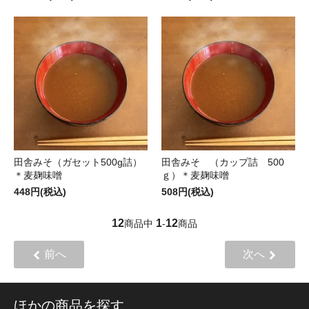
田舎みそ（ガセット500g詰）
田舎みそ （カップ詰 500
＊麦麹味噌
ｇ）＊麦麹味噌
448円(税込)
508円(税込)
12
1
12
商品中
-
商品
前へ
次へ
ほかの商品を探す