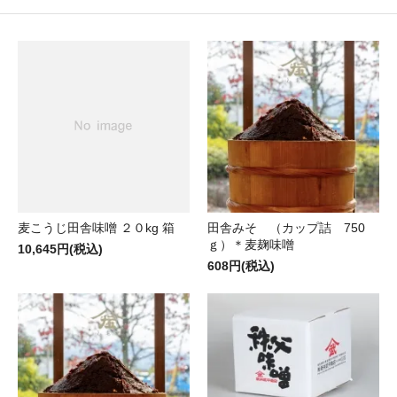
麦こうじ田舎味噌 ２０kg 箱
田舎みそ （カップ詰 750
ｇ）＊麦麹味噌
10,645円(税込)
608円(税込)