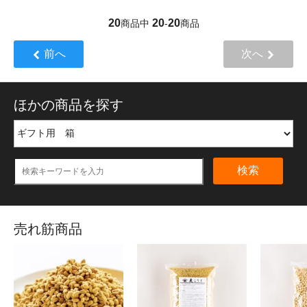
20
20
20
商品中
-
商品
前へ
次へ
ほかの商品を探す
検索
売れ筋商品