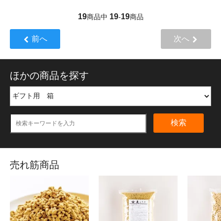
19
19
19
商品中
-
商品
前へ
次へ
ほかの商品を探す
検索
売れ筋商品