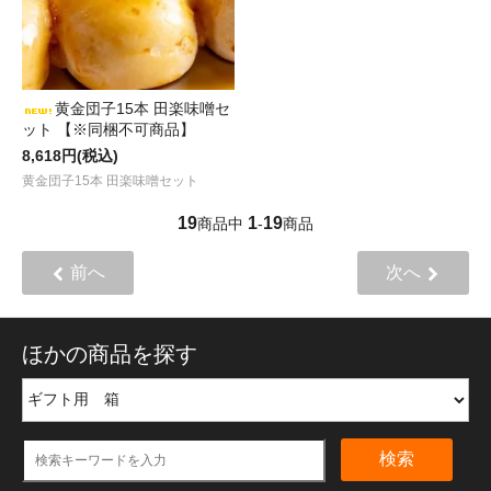
黄金団子15本 田楽味噌セ
ット 【※同梱不可商品】
8,618円(税込)
黄金団子15本 田楽味噌セット
19
1
19
商品中
-
商品
前へ
次へ
ほかの商品を探す
検索