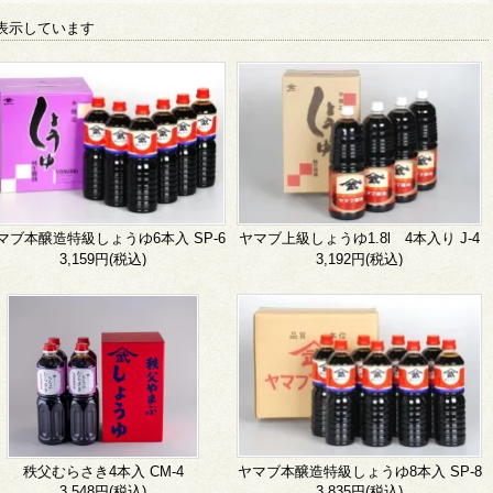
商品を表示しています
マブ本醸造特級しょうゆ6本入 SP-6
ヤマブ上級しょうゆ1.8l 4本入り J-4
3,159円(税込)
3,192円(税込)
秩父むらさき4本入 CM-4
ヤマブ本醸造特級しょうゆ8本入 SP-8
3,548円(税込)
3,835円(税込)