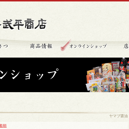
秩父の味 新井武平商店
ごあいさつ
商品情報
オンライ
ヤマブ醤油
着順