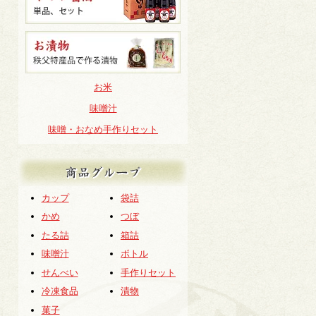
お米
味噌汁
味噌・おなめ手作りセット
商品グループ
カップ
袋詰
かめ
つぼ
たる詰
箱詰
味噌汁
ボトル
せんべい
手作りセット
冷凍食品
漬物
菓子