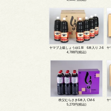
ヤマブ上級しょうゆ1.8l 6本入り J-6
4,788円(税込)
秩父むらさき6本入 CM-6
5,270円(税込)