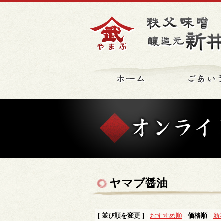
ホーム
ヤマブ醤油
[ 並び順を変更 ]
-
おすすめ順
-
価格順
-
新