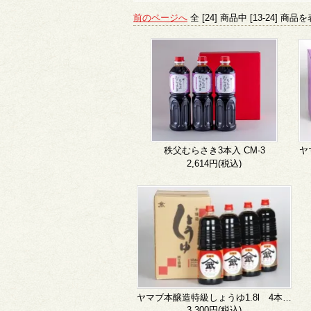
前のページへ
全 [24] 商品中 [13-24] 
秩父むらさき3本入 CM-3
ヤ
2,614円(税込)
ヤマブ本醸造特級しょうゆ1.8l 4本入り ST-4
3,300円(税込)